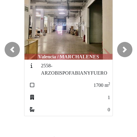
Previous
Next
Valencia / MARCHALENES
2558-
ARZOBISPOFABIANYFUERO
2
1700
m
1
0