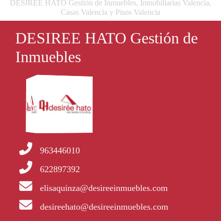
DESIREE HATO Gestión de Inmuebles, Inmobiliarias Valencia,
Casas Valencia y Pisos Valencia
DESIREE HATO Gestión de
Inmuebles
963446010
622897392
elisaquinza@desireeinmuebles.com
desireehato@desireeinmuebles.com