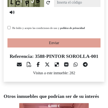
Captcha
He leído y acepto las condiciones de uso y
política de privacidad
Enviar
Referencia: 3588-PINTOR SOROLLA-001
Visitas a este inmueble: 282
Otros inmuebles que podrían ser de su interés
3588-PINTOR SOROLLA-001
3588-PINTOR SOROLLA-001
358
6.000 €
6.000 €