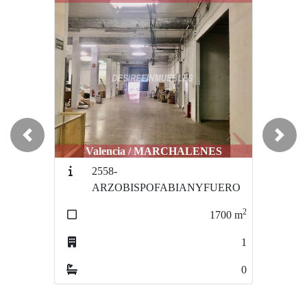
Previous
Next
Valencia / MARCHALENES
Valencia / MARCHALENES
2558-
2548-
ARZOBISPOFABIANYFUERO
ARZOBISPOFABIANYFUERO
2
2
1700
m
1700
m
1
1
0
0