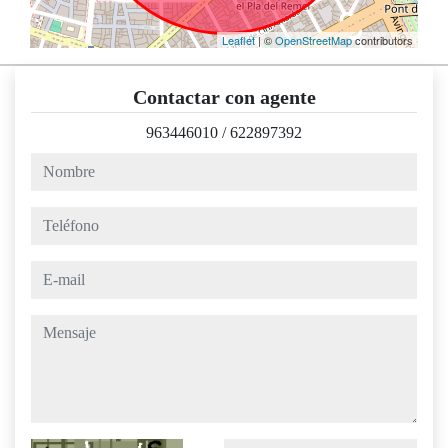
Leaflet
| ©
OpenStreetMap
contributors
Contactar con agente
963446010
/
622897392
nombre
teléfono
e-mail
mensaje