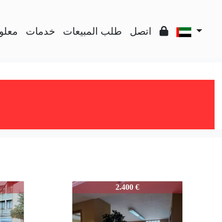
اتصل
طلب المبيعات
خدمات
معلو
L-001
3865-POETAQUEROL-001
2.400 €