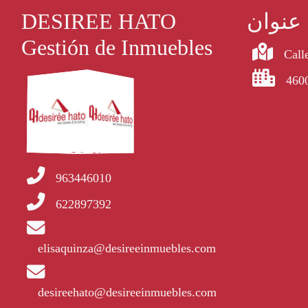
عنوان
DESIREE HATO
Gestión de Inmuebles
Calle
4600
963446010
622897392
elisaquinza@desireeinmuebles.com
desireehato@desireeinmuebles.com