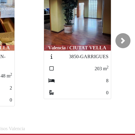
Next
ELLA
Valencia / CIUTAT VELLA
N-
3850-GARRIGUES
2
203
m
2
48
m
8
2
0
0
isos Valencia