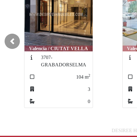
Previous
Valencia / CIUTAT VELLA
Val
3707-
GRABADORSELMA
2
104
m
3
0
DESIREE HATO