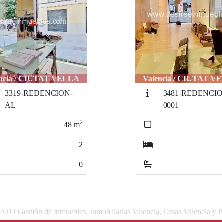
encia / CIUTAT VELLA
Valencia / CIUTAT V
3319-REDENCION-
3481-REDENCIO
AL
0001
2
48
m
2
0
 Gestión de Inmuebles, Inmobiliarias Valencia, Casas Valencia y P