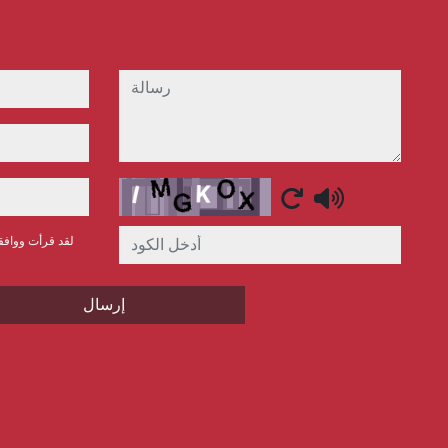
رسالة
Captcha
لقد قرأت وواف
إرسال