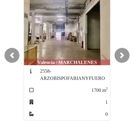
Previous
Next
Valencia / MARCHALENES
Valencia / MARCHALENES
2558-
2548-
ARZOBISPOFABIANYFUERO
ARZOBISPOFABIANYFUER
2
1700
m
1700
1
0