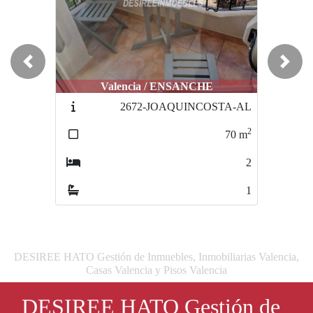
Previous
Next
Valencia / ENSANCHE
2672-JOAQUINCOSTA-AL
2
70
m
2
1
DESIREE HATO Gestión de Inmuebles, Inmobiliarias Valencia,
Casas Valencia y Pisos Valencia
DESIREE HATO Gestión de