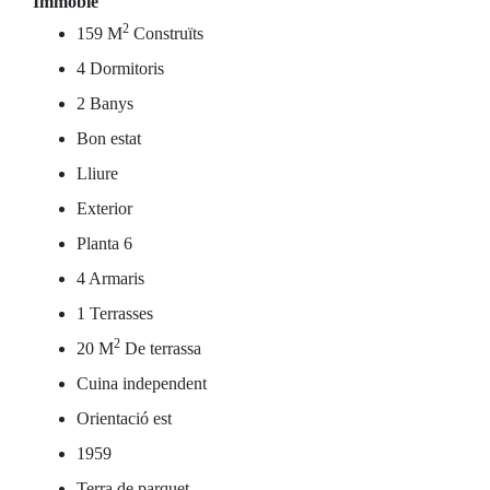
Immoble
2
159 M
Construïts
4 Dormitoris
2 Banys
Bon estat
Lliure
Exterior
Planta 6
4 Armaris
1 Terrasses
2
20 M
De terrassa
Cuina independent
Orientació est
1959
Terra de parquet