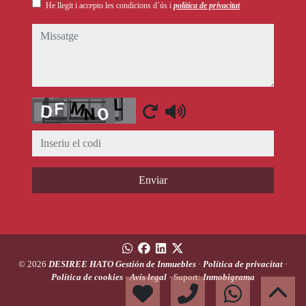
He llegit i accepto les condicions d´ús i
política de privacitat
missatge
Captcha
Enviar
© 2026
DESIREE HATO Gestión de Inmuebles
·
Política de privacitat
·
Política de cookies
·
Avís legal
· Suport:
Inmobigrama