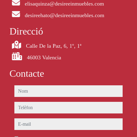
elisaquinza@desireeinmuebles.com
desireehato@desireeinmuebles.com
Direcció
Calle De la Paz, 6, 1º, 1ª
46003 Valencia
Contacte
nom
telèfon
e-mail