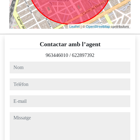
Leaflet
| ©
OpenStreetMap
contributors
Contactar amb l’agent
963446010
/
622897392
nom
telèfon
e-mail
missatge