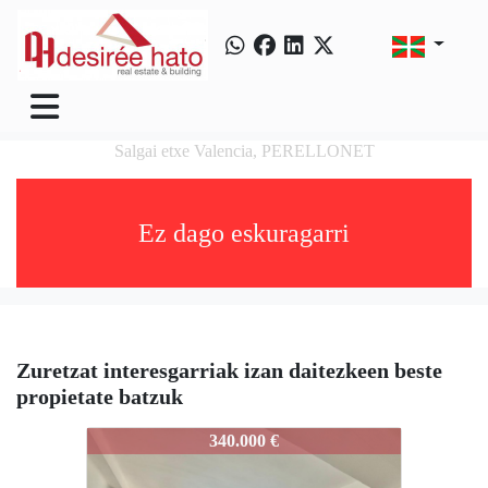
Salgai etxe Valencia, PERELLONET
Ez dago eskuragarri
Zuretzat interesgarriak izan daitezkeen beste
propietate batzuk
3581-PERELLONET-001
340.000 €