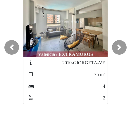
Previous
Next
Valencia / EXTRAMUROS
2010-GIORGETA-VE
2
75
m
4
2