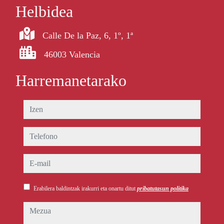
Helbidea
Calle De la Paz, 6, 1º, 1ª
46003 Valencia
Harremanetarako
izen
telefono
e-mail
Erabilera baldintzak irakurri eta onartu ditut
pribatutasun politika
mezua