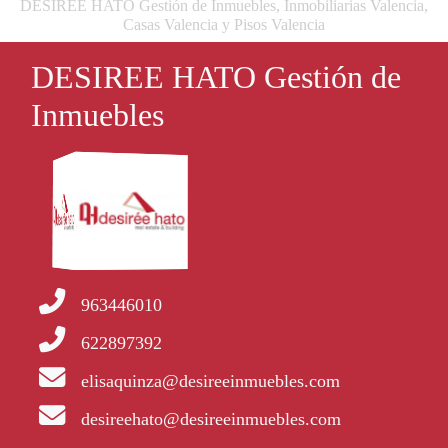
DESIREE HATO Gestión de Inmuebles, Inmobiliarias Valencia,
Casas Valencia y Pisos Valencia
DESIREE HATO Gestión de
Inmuebles
963446010
622897392
elisaquinza@desireeinmuebles.com
desireehato@desireeinmuebles.com