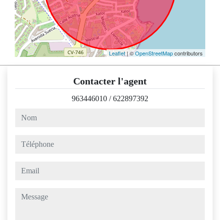
Leaflet
| ©
OpenStreetMap
contributors
Contacter l'agent
963446010
/
622897392
nom
téléphone
email
message