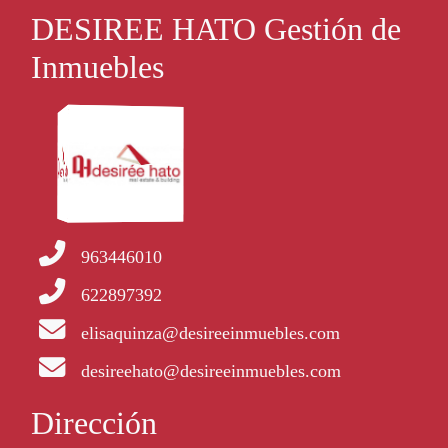
DESIREE HATO Gestión de
Inmuebles
963446010
622897392
elisaquinza@desireeinmuebles.com
desireehato@desireeinmuebles.com
Dirección