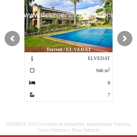
Previous
Next
Torrent / EL VEDAT
ELVEDAT
2
946
m
8
7
DESIREE HATO Gestión de Inmuebles, Inmobiliarias Valencia,
Casas Valencia y Pisos Valencia