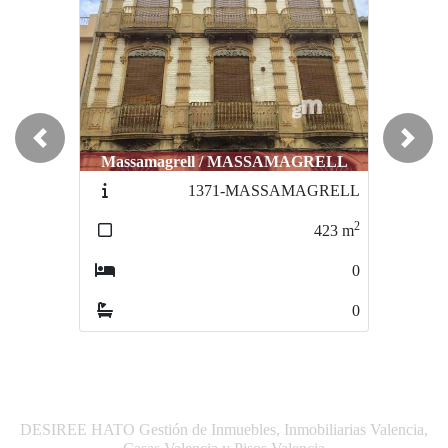
Previous
Next
Massamagrell / MASSAMAGRELL
1371-MASSAMAGRELL
2
423
m
0
0
DESIREE HATO Gestión de Inmuebles, Inmobiliarias Valencia,