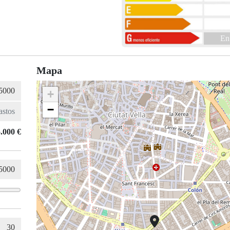
En
Mapa
+
−
.000 €