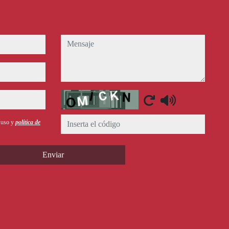
mensaje
Captcha
e uso y
política de
Enviar