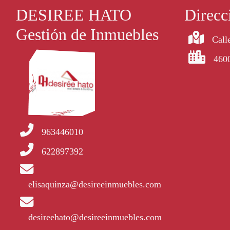
DESIREE HATO
Direcc
Gestión de Inmuebles
Calle
4600
963446010
622897392
elisaquinza@desireeinmuebles.com
desireehato@desireeinmuebles.com