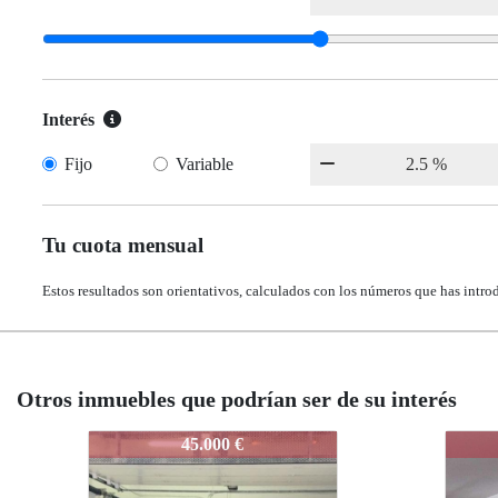
Interés
Fijo
Variable
Tu cuota mensual
Estos resultados son orientativos, calculados con los números que has intro
Otros inmuebles que podrían ser de su interés
3805-COLON-001
3805-COLON-001
3805-
3805
48.000 €
48.000 €