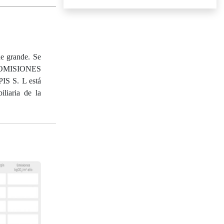
he grande. Se
IN COMISIONES
PIS S. L está
liaria de la