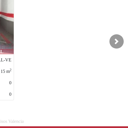
Next
ELLA
TORIA
2
10
m
0
0
isos Valencia