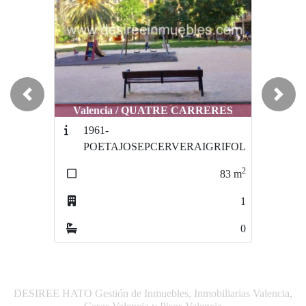
Previous
Next
Valencia / QUATRE CARRERES
1961-
POETAJOSEPCERVERAIGRIFOL
2
83
m
1
0
DESIREE HATO Gestión de Inmuebles, Inmobiliarias Valencia,