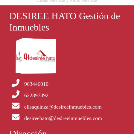
Casas Valencia y Pisos Valencia
DESIREE HATO Gestión de
Inmuebles
963446010
622897392
elisaquinza@desireeinmuebles.com
desireehato@desireeinmuebles.com
Dirección