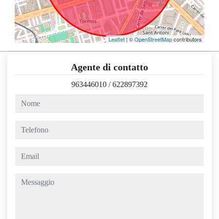
Leaflet
| ©
OpenStreetMap
contributors
Agente di contatto
963446010
/
622897392
nome
telefono
email
messaggio