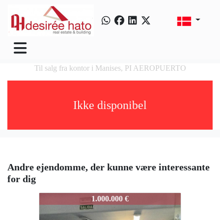
Til salg fra kontor i Manises, PI AEROPUERTO
Ikke disponibel
Andre ejendomme, der kunne være interessante
for dig
3438-MANISES-0001
1.000.000 €