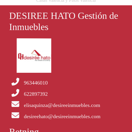
Casas Valencia y Pisos Valencia
DESIREE HATO Gestión de
Inmuebles
963446010
622897392
elisaquinza@desireeinmuebles.com
desireehato@desireeinmuebles.com
Retning