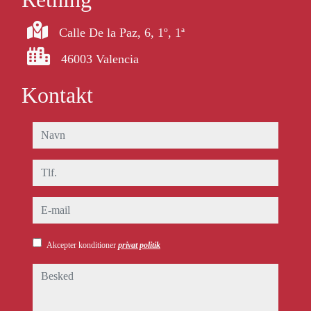
Calle De la Paz, 6, 1º, 1ª
46003 Valencia
Kontakt
navn
tlf.
e-mail
Akcepter konditioner
privat politik
besked