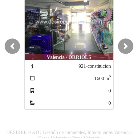
Previous
Next
Valencia / ORRIOLS
921-constitucion
2
1600
m
0
0
DESIREE HATO Gestión de Inmuebles, Inmobiliarias Valencia,