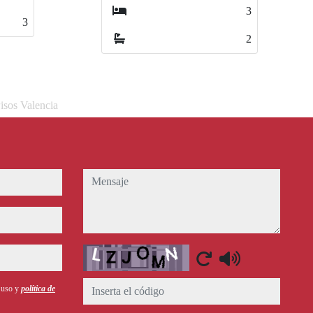
3
4
2
2
isos Valencia
mensaje
Captcha
e uso y
política de