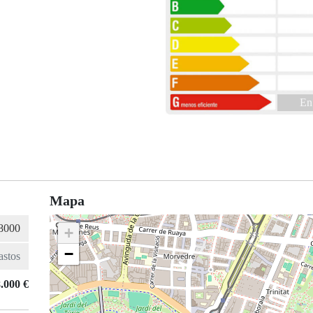
En
Mapa
+
−
.000 €