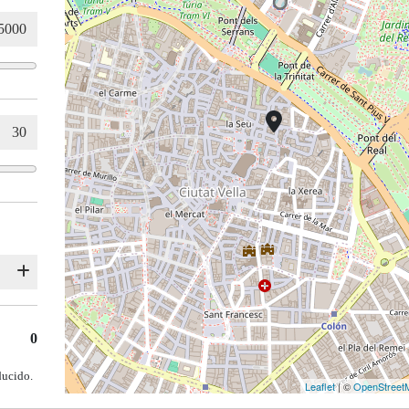
0
ducido.
Leaflet
| ©
OpenStreet