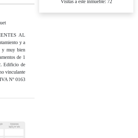
Visitas a este inmueble: 72
uet
IENTES AL
tamiento y a
le y muy bien
amentos de 1
. Edificio de
 vinculante
APIVA Nº 0163