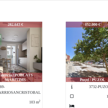
-SERRANOS-001
3820-SERRANOS-00
152.000 €
344.999 €
Valencia / POBLA
Puçol / PUZOL
MARITIMIS
3732-PUZOL-002
3689-
BARRIOSANCRIS
2
141
m
4