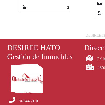
2
2
DESIREE HATO
DESIREE HATO
Direcc
Gestión de Inmuebles
Calle
4600
963446010