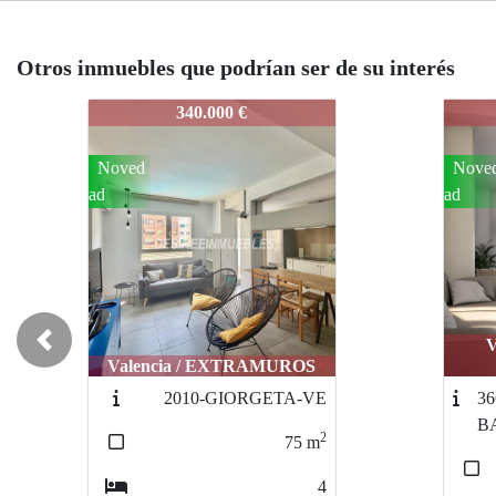
Otros inmuebles que podrían ser de su interés
3820-SERRANOS-001
3820
282.643 €
Noved
ad
Valencia / POBLATS
Previous
MARITIMS
3669-
BARRIOSANCRISTOBAL
2
103
m