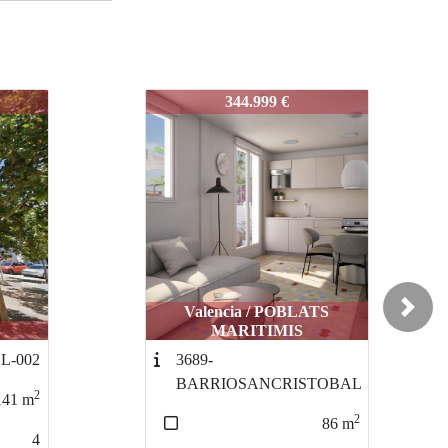
1
3820-SERRANOS-001
265.000 €
Banco
TS
La Pobla de Vallbona /
Next
MONTECOLORADO
3734-POBLA
TOBAL
VALLBONA
2
2
86
m
216
m