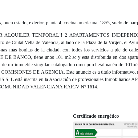
uen estado, exterior, planta 4, cocina americana, 1855, suelo de parq
ER ALQUILER TEMPORAL!! 2 APARTAMENTOS INDEPEND
at Vella de Valencia, al lado de la Plaza de la Virgen, el Ayun
onas más bonitas de la ciudad, con todos los servicios a pie de cal
 DE BANCO, tiene unos 101 m2 sc y esta distribuida en dos apart
ta de un inmueble singular catalogado como porche/almacén de 101m2
SIONES DE AGENCIA. Este anuncio es a título informativo, no
S S. L está inscrita en la Asociación de profesionales Inmobiliarios 
ia de la COMUNIDAD VALENCIANA RAICV Nº 1614.
Certificado energético