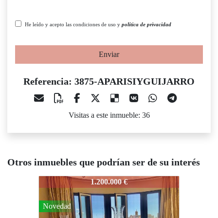
He leído y acepto las condiciones de uso y
política de privacidad
Enviar
Referencia: 3875-APARISIYGUIJARRO
Visitas a este inmueble: 36
Otros inmuebles que podrían ser de su interés
875-APARISIYGUIJARRO
3875-APARISIYGUIJARRO
3875-AP
1.200.000 €
1.200.000 €
ovedad
Novedad
Novedad