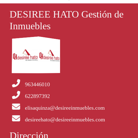
DESIREE HATO Gestión de
Inmuebles
963446010
622897392
elisaquinza@desireeinmuebles.com
desireehato@desireeinmuebles.com
Dirección