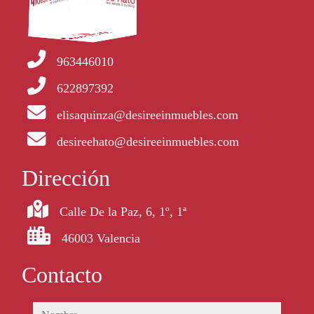
963446010
622897392
elisaquinza@desireeinmuebles.com
desireehato@desireeinmuebles.com
Dirección
Calle De la Paz, 6, 1º, 1ª
46003 Valencia
Contacto
nombre