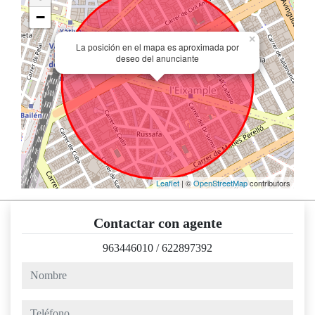
−
×
La posición en el mapa es aproximada por
deseo del anunciante
Leaflet
| ©
OpenStreetMap
contributors
Contactar con agente
963446010
/
622897392
nombre
teléfono