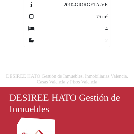
2010-GIORGETA-VE
3669-
BARRIOSANCRISTOBAL
2
75
m
2
103
m
4
2
2
2
DESIREE HATO Gestión de Inmuebles, Inmobiliarias Valencia,
Casas Valencia y Pisos Valencia
DESIREE HATO Gestión de
Inmuebles