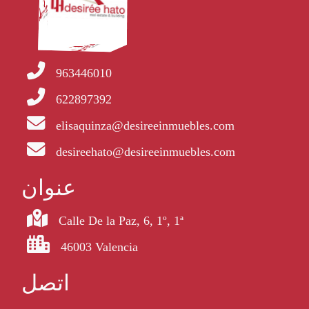
963446010
622897392
elisaquinza@desireeinmuebles.com
desireehato@desireeinmuebles.com
عنوان
Calle De la Paz, 6, 1º, 1ª
46003 Valencia
اتصل