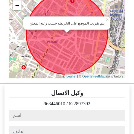
−
×
يتم تقريب الموضع على الخريطة حسب رغبة المعلن
Leaflet
| ©
OpenStreetMap
contributors
وكيل الاتصال
963446010
/
622897392
اسم
هاتف