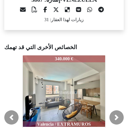
زيارات لهذا العقار: 31
الخصائص الأخرى التي قد تهمك
3867-VENEZUELA
3867-VENEZUELA
38
340.000 €
282.643 €
Previous
Next
Valencia / EXTRAMUROS
Valencia / POBLATS MARITIMS