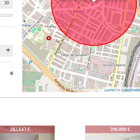
0
Leaflet
| ©
OpenStreet
-VENEZUELA
3867-VENEZUELA
390.000 €
152.000 €