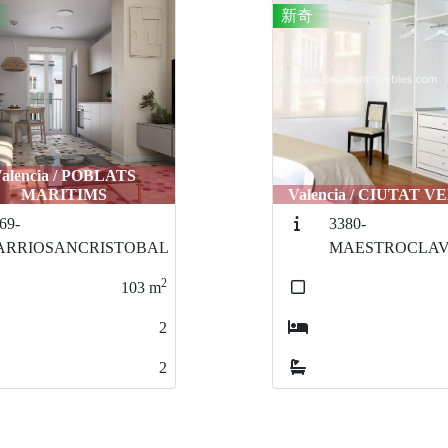
encia / CIUTAT VELLA
Puçol / PUZOL
3380-
3732-PUZO
MAESTROCLAVE
2
97
m
2
1