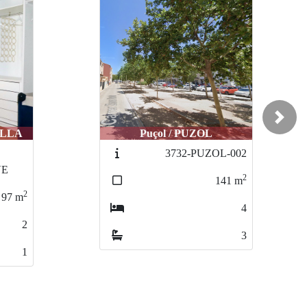
Valencia / POBLATS
Next
MARITIMIS
L-002
3689-
BARRIOSANCRISTOBAL
2
141
m
2
86
m
4
3
3
2