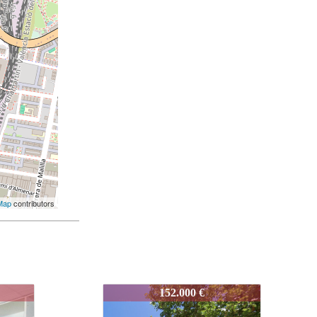
Map
contributors
3867-VENEZUELA
344.999 €