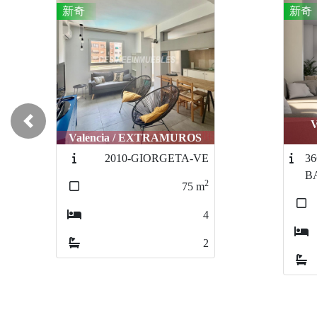
新奇
新奇
Valencia / POBLATS
Previous
MARITIMS
Val
3669-
BARRIOSANCRISTOBAL
2
103
m
2
2