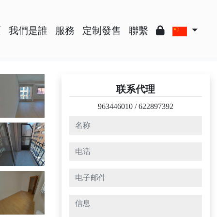
页
我們是誰
服務
定制發售
聯繫
联系代理
963446010
/
622897392
名称
电话
电子邮件
信息