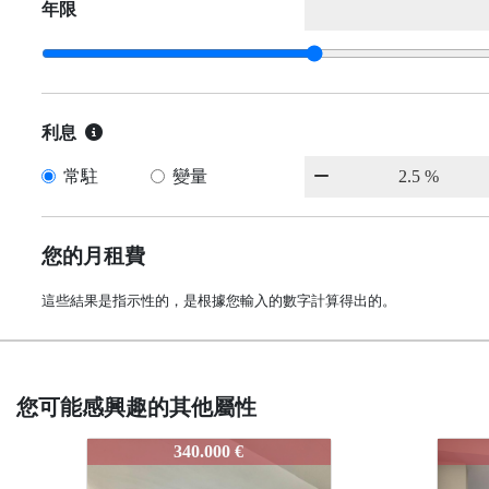
年限
利息
常駐
變量
您的月租費
這些結果是指示性的，是根據您輸入的數字計算得出的。
您可能感興趣的其他屬性
3867-VENEZUELA
3867
282.643 €