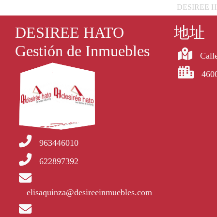
DESIREE HATO
DESIREE HATO
地址
Gestión de Inmuebles
Calle
4600
963446010
622897392
elisaquinza@desireeinmuebles.com