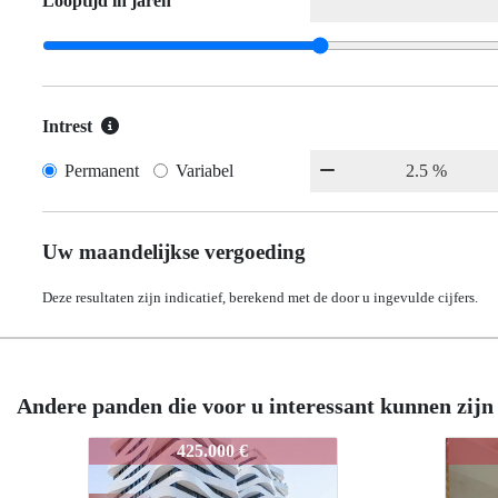
Looptijd in jaren
Intrest
Permanent
Variabel
Uw maandelijkse vergoeding
Deze resultaten zijn indicatief, berekend met de door u ingevulde cijfers.
Andere panden die voor u interessant kunnen zijn
3869-OBISPOJAIMEPEREZ
3869-OBISPOJAIMEPEREZ
3869
3869
221.000 €
221.000 €