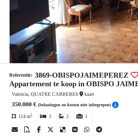
3869-OBISPOJAIMEPEREZ
Referentie:
Appartement te koop in OBISPO JAI
Valencia, QUATRE CARRERES
kaart
350.000 €
(belastingen en kosten niet inbegrepen)
2
114 m
3
2
1