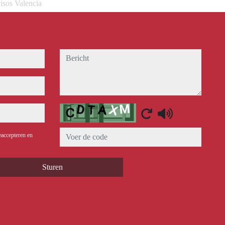
isos Valencia
bericht
Captcha
eaccepteren en
Sturen