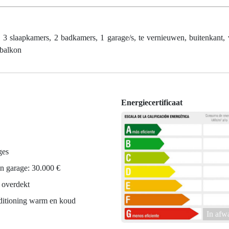
apkamers, 2 badkamers, 1 garage/s, te vernieuwen, buitenkant, v
 balkon
Energiecertificaat
ges
an garage: 30.000 €
 overdekt
ditioning warm en koud
In afw