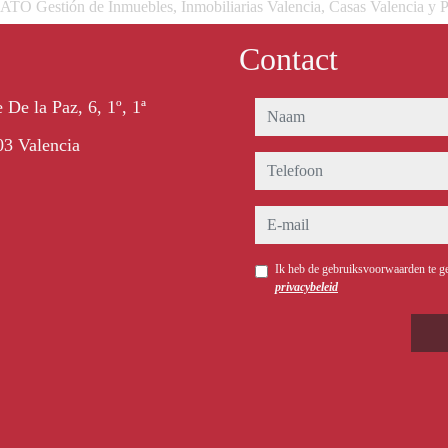
 Gestión de Inmuebles, Inmobiliarias Valencia, Casas Valencia y P
Contact
 De la Paz, 6, 1º, 1ª
naam
3 Valencia
telefoon
e-mail
Ik heb de gebruiksvoorwaarden te g
privacybeleid