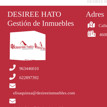
DESIREE HATO
DESIREE HATO
Adres
Gestión de Inmuebles
Calle
4600
963446010
622897392
elisaquinza@desireeinmuebles.com