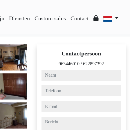
jn
Diensten
Custom sales
Contact
Contactpersoon
963446010
/
622897392
naam
telefoon
e-mail
bericht