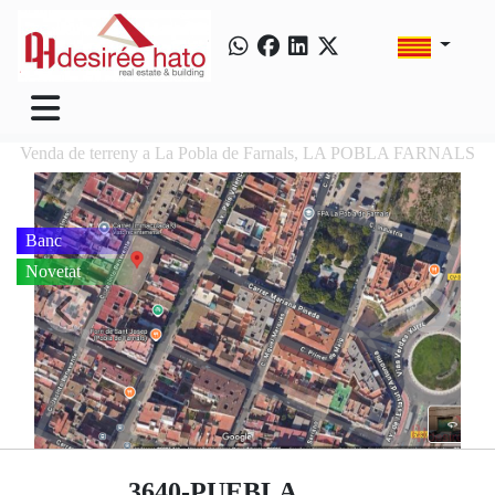
Venda de terreny a La Pobla de Farnals, LA POBLA FARNALS
Banc
Novetat
3640-PUEBLA