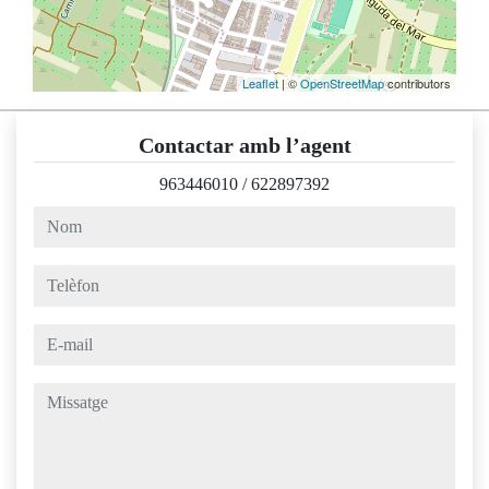
Leaflet
| ©
OpenStreetMap
contributors
Contactar amb l’agent
963446010
/
622897392
nom
telèfon
e-mail
missatge