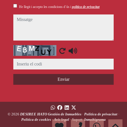
He llegit i accepto les condicions d´ús i
política de privacitat
missatge
Captcha
Enviar
© 2026
DESIREE HATO Gestión de Inmuebles
·
Política de privacitat
·
Política de cookies
·
Avís legal
· Suport:
Inmobigrama