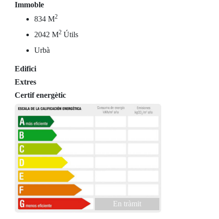
Immoble
2
834 M
2
2042 M
Útils
Urbà
Edifici
Extres
Certif energètic
En tràmit