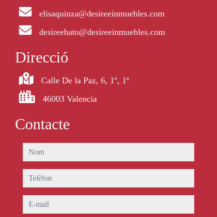
elisaquinza@desireeinmuebles.com
desireehato@desireeinmuebles.com
Direcció
Calle De la Paz, 6, 1º, 1ª
46003 Valencia
Contacte
nom
telèfon
e-mail