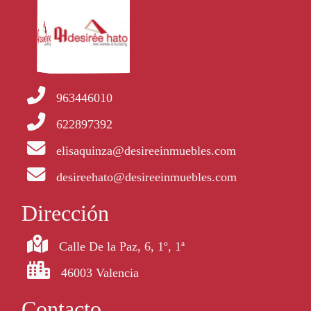
963446010
622897392
elisaquinza@desireeinmuebles.com
desireehato@desireeinmuebles.com
Dirección
Calle De la Paz, 6, 1º, 1ª
46003 Valencia
Contacto