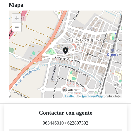
Mapa
+
−
Leaflet
| ©
OpenStreetMap
contributors
Contactar con agente
963446010
/
622897392