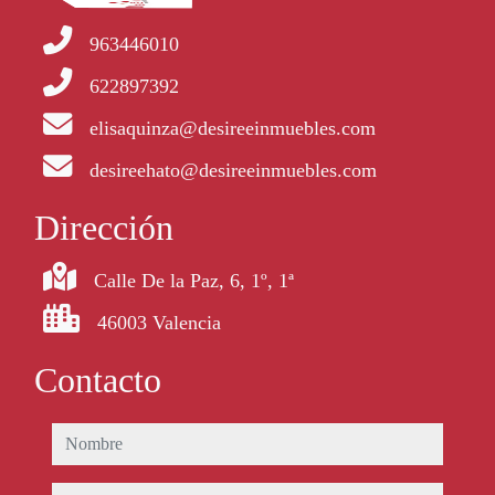
963446010
622897392
elisaquinza@desireeinmuebles.com
desireehato@desireeinmuebles.com
Dirección
Calle De la Paz, 6, 1º, 1ª
46003 Valencia
Contacto
nombre