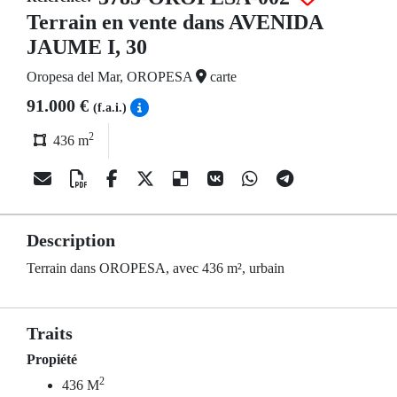
Terrain en vente dans AVENIDA
JAUME I, 30
Oropesa del Mar, OROPESA
carte
91.000 €
(f.a.i.)
2
436 m
Description
Terrain dans OROPESA, avec 436 m², urbain
Traits
Propiété
2
436 M