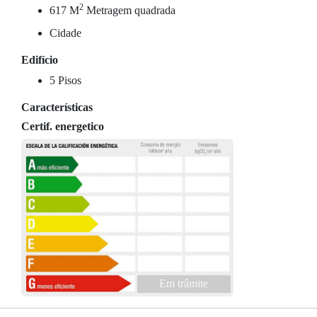
2
617 M
Metragem quadrada
Cidade
Edifício
5 Pisos
Características
Certif. energetico
Em trâmite