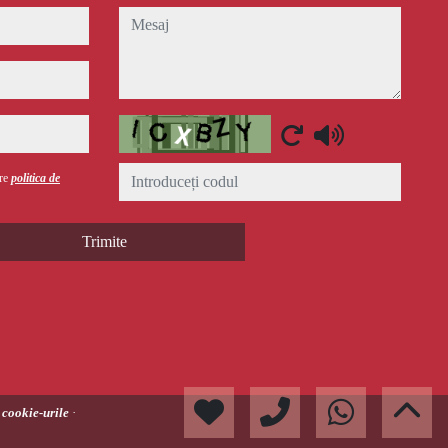
mesaj
Captcha
are
politica de
Trimite
 cookie-urile
·