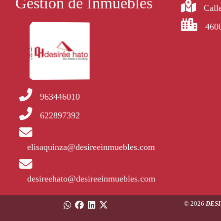
Gestión de Inmuebles
Calle
4600
963446010
622897392
elisaquinza@desireeinmuebles.com
desireehato@desireeinmuebles.com
© 2026
DESI