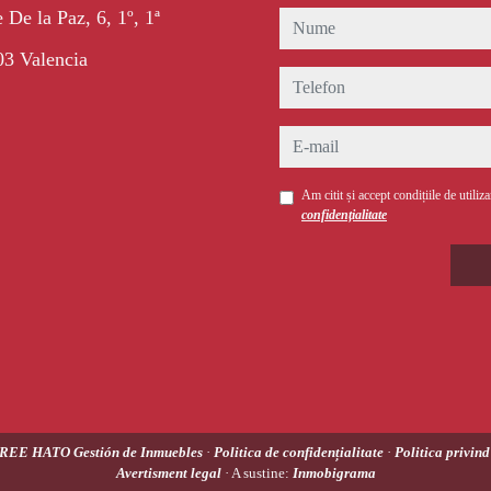
 De la Paz, 6, 1º, 1ª
nume
3 Valencia
telefon
e-mail
Am citit și accept condițiile de utiliz
confidențialitate
REE HATO Gestión de Inmuebles
·
Politica de confidențialitate
·
Politica privind
Avertisment legal
· A sustine:
Inmobigrama