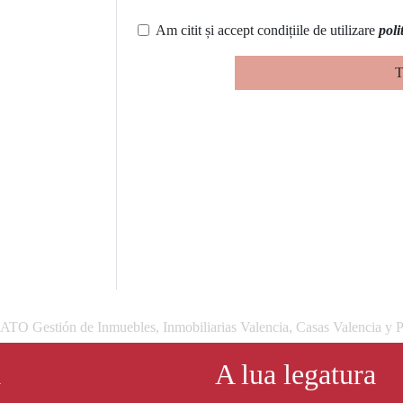
Am citit și accept condițiile de utilizare
poli
T
 Gestión de Inmuebles, Inmobiliarias Valencia, Casas Valencia y P
a
A lua legatura