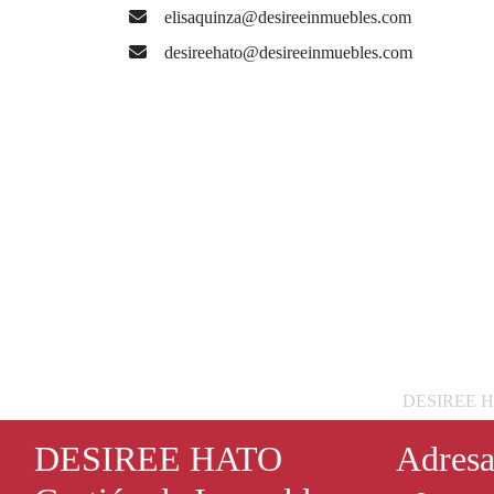
elisaquinza@desireeinmuebles.com
desireehato@desireeinmuebles.com
DESIREE HATO
DESIREE HATO
Adres