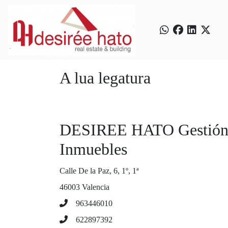
A lua legatura
DESIREE HATO Gestión
Inmuebles
Calle De la Paz, 6, 1º, 1ª
46003 Valencia
963446010
622897392