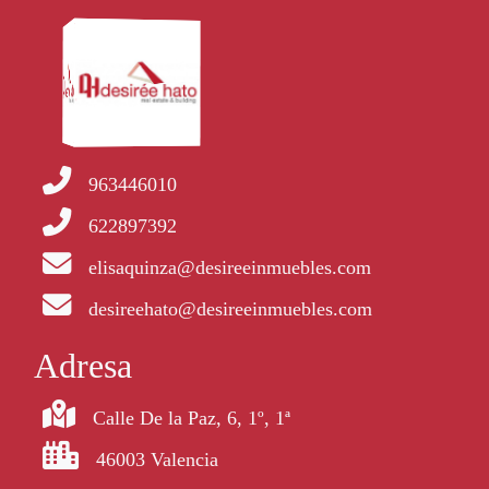
963446010
622897392
elisaquinza@desireeinmuebles.com
desireehato@desireeinmuebles.com
Adresa
Calle De la Paz, 6, 1º, 1ª
46003 Valencia