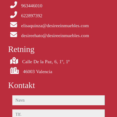
963446010
622897392
elisaquinza@desireeinmuebles.com
desireehato@desireeinmuebles.com
Retning
Calle De la Paz, 6, 1º, 1ª
46003 Valencia
Kontakt
navn
tlf.