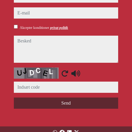
e-mail
Akcepter konditioner
privat politik
besked
Captcha
Send