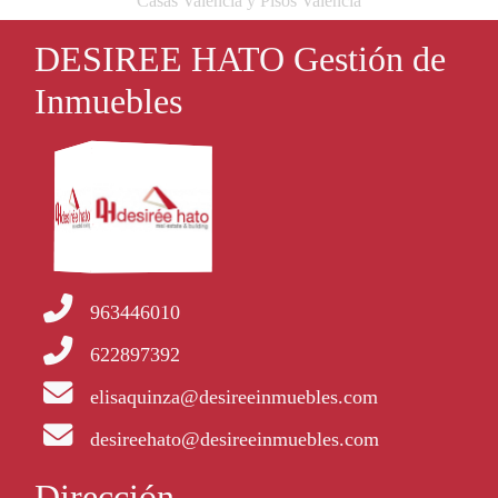
Casas Valencia y Pisos Valencia
DESIREE HATO Gestión de
Inmuebles
963446010
622897392
elisaquinza@desireeinmuebles.com
desireehato@desireeinmuebles.com
Dirección