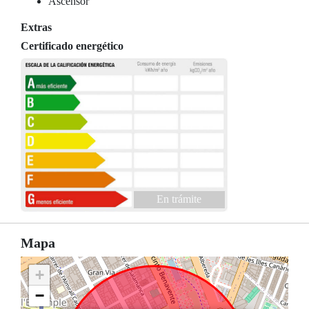
Ascensor
Extras
Certificado energético
En trámite
Mapa
+
−