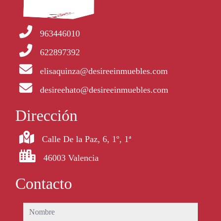
963446010
622897392
elisaquinza@desireeinmuebles.com
desireehato@desireeinmuebles.com
Dirección
Calle De la Paz, 6, 1º, 1ª
46003 Valencia
Contacto
nombre