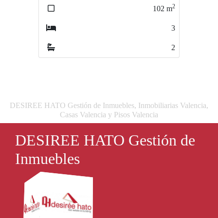
ARMANDOPALACIOVALDES
2
102
m
2
104
m
3
3
2
2
DESIREE HATO Gestión de Inmuebles, Inmobiliarias Valencia,
Casas Valencia y Pisos Valencia
DESIREE HATO Gestión de
Inmuebles