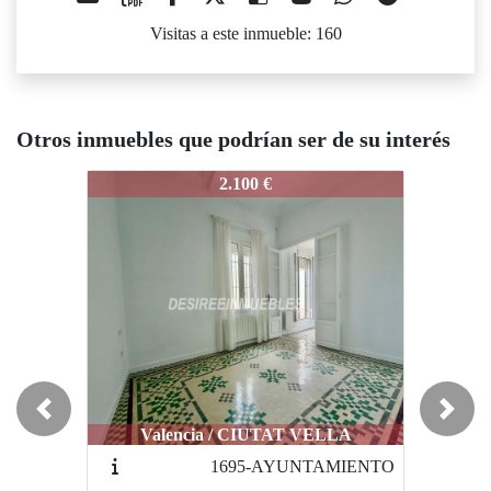
Visitas a este inmueble: 160
Otros inmuebles que podrían ser de su interés
2715-PEDROALEIXANDRE
2715-PEDROALEIXANDRE
2
2.100 €
2.000 €
Novedad
N
Previous
Next
Valencia / CIUTAT VELLA
Valencia / PLA DEL REAL
1695-AYUNTAMIENTO
2593-