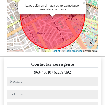
×
La posición en el mapa es aproximada por
deseo del anunciante
Leaflet
| ©
OpenStreetMap
contributors
Contactar con agente
963446010
/
622897392
nombre
teléfono
e-mail