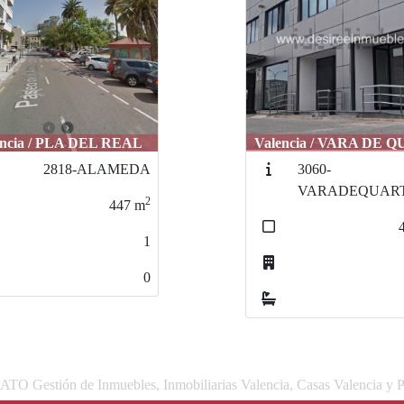
encia / PLA DEL REAL
Valencia / VARA DE 
2818-ALAMEDA
3060-
VARADEQUAR
2
447
m
1
0
 Gestión de Inmuebles, Inmobiliarias Valencia, Casas Valencia y P