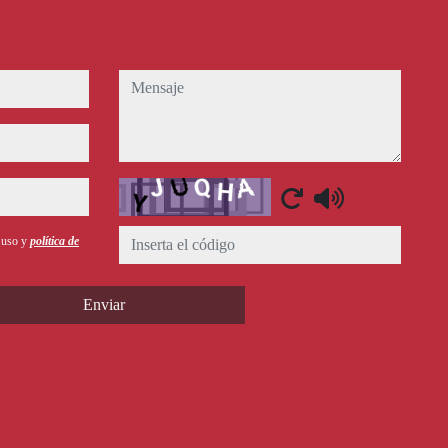
mensaje
Captcha
e uso y
política de
Enviar