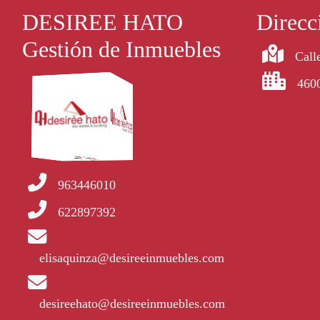
DESIREE HATO
Direcc
Gestión de Inmuebles
Calle
4600
963446010
622897392
elisaquinza@desireeinmuebles.com
desireehato@desireeinmuebles.com