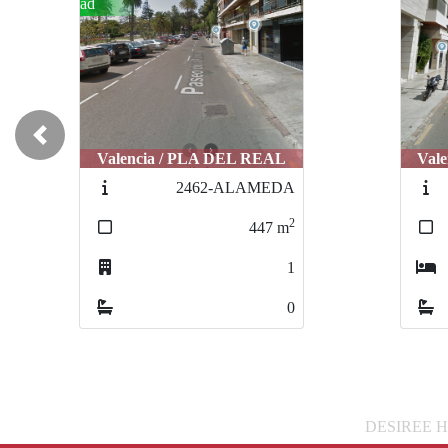
ad
Previous
Valencia / PLA DEL REAL
Val
2462-ALAMEDA
2
447
m
1
0
DESIREE HATO