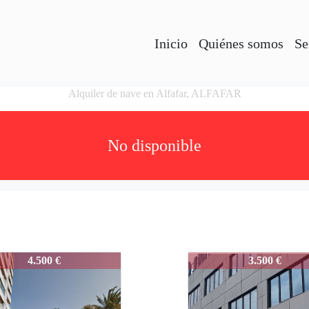
Inicio
Quiénes somos
Se
Alquiler de nave en Alfafar, ALFAFAR
No disponible
-ALFAFAR
3286-ALFAFAR
4.500 €
3.500 €