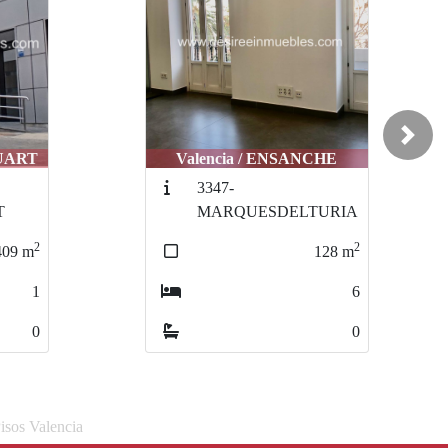
Next
QUART
Valencia / ENSANCHE
3347-
T
MARQUESDELTURIA
2
2
409
m
128
m
1
6
0
0
isos Valencia