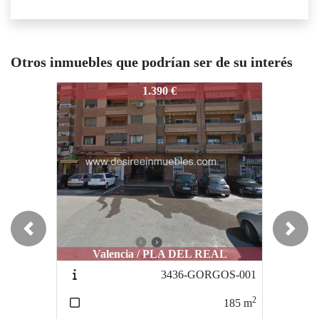
Otros inmuebles que podrían ser de su interés
3347-MARQUESDELTURIA
3347-MARQUESDELTURIA
33
1.390 €
1.100 €
Previous
Next
Valencia / PLA DEL REAL
Valencia / CIUTAT VELLA
3436-GORGOS-001
3707-GRABADORSELMA
2
2
185
m
104
m