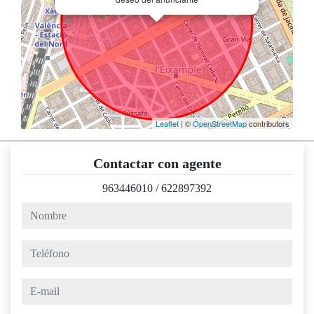
Leaflet
| ©
OpenStreetMap
contributors
Contactar con agente
963446010
/
622897392
nombre
teléfono
e-mail