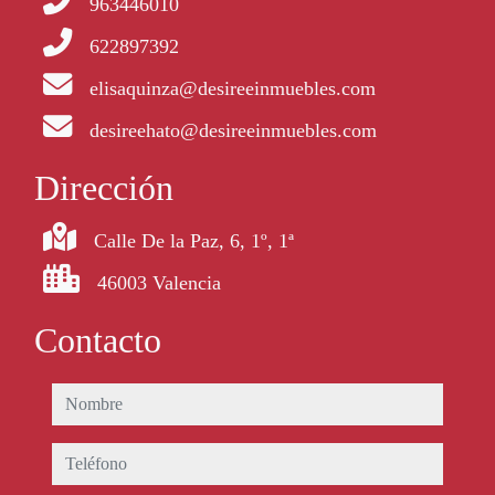
963446010
622897392
elisaquinza@desireeinmuebles.com
desireehato@desireeinmuebles.com
Dirección
Calle De la Paz, 6, 1º, 1ª
46003 Valencia
Contacto
nombre
teléfono