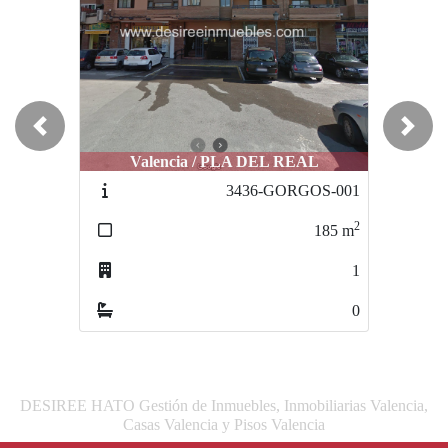
Previous
Next
Valencia / PLA DEL REAL
3436-GORGOS-001
2
185
m
1
0
DESIREE HATO Gestión de Inmuebles, Inmobiliarias Valencia,
Casas Valencia y Pisos Valencia