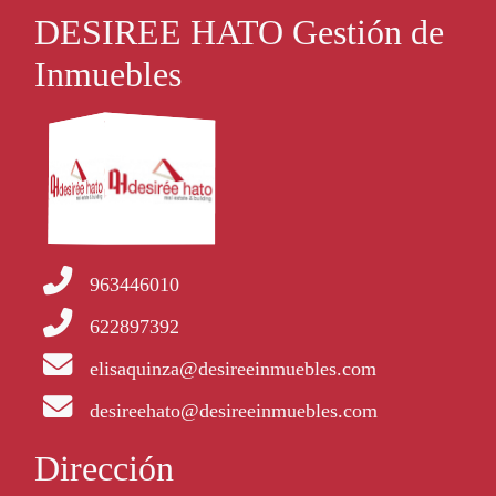
DESIREE HATO Gestión de
Inmuebles
963446010
622897392
elisaquinza@desireeinmuebles.com
desireehato@desireeinmuebles.com
Dirección