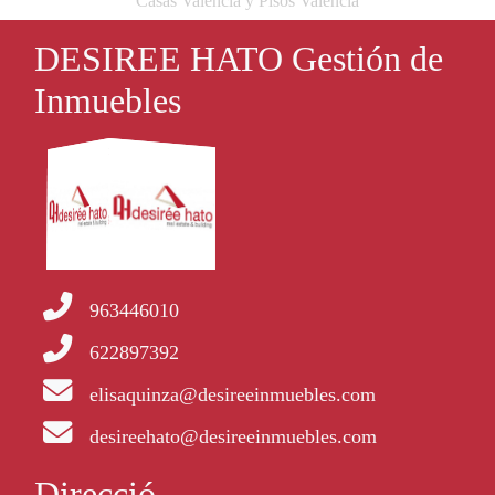
Casas Valencia y Pisos Valencia
DESIREE HATO Gestión de
Inmuebles
963446010
622897392
elisaquinza@desireeinmuebles.com
desireehato@desireeinmuebles.com
Direcció