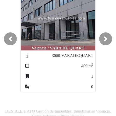
Previous
Next
Valencia / VARA DE QUART
3060-VARADEQUART
2
409
m
1
0
DESIREE HATO Gestión de Inmuebles, Inmobiliarias Valencia,