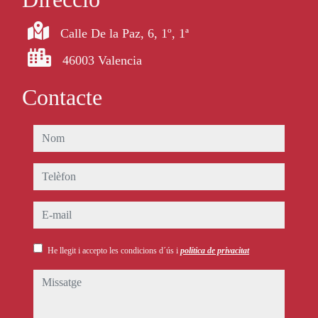
Calle De la Paz, 6, 1º, 1ª
46003 Valencia
Contacte
nom
telèfon
e-mail
He llegit i accepto les condicions d´ús i
política de privacitat
missatge