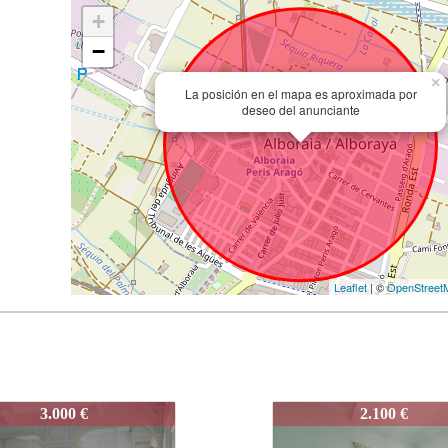
+
−
×
La posición en el mapa es aproximada por
deseo del anunciante
Leaflet
| ©
OpenStreet
2-CAMINOALBORAYA
3892-CAMINOALB
2.100 €
2.500 €