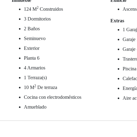
Inmueble
Edificio
2
124 M
Construidos
Ascens
3 Dormitorios
Extras
2 Baños
1 Garaj
Seminuevo
Garaje 
Exterior
Garaje 
Planta 6
Traster
4 Armarios
Piscina
1 Terraza(s)
Calefac
2
10 M
De terraza
Energía
Cocina con electrodomésticos
Aire ac
Amueblado