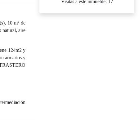
Visitas a este inmueble: 17
(s), 10 m² de
 natural, aire
tiene 124m2 y
on armarios y
 Y TRASTERO
ntermediación