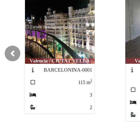
Previous
Valencia / ENSANCHE
Val
806-
REINODEVALENCIA
2
209
m
4
3