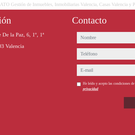
 Gestión de Inmuebles, Inmobiliarias Valencia, Casas Valencia y P
ión
Contacto
 De la Paz, 6, 1º, 1ª
nombre
3 Valencia
teléfono
e-mail
He leído y acepto las condiciones d
privacidad