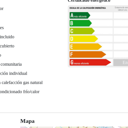
Certificado energético
or
es
incluido
cubierto
o
En
 comunitaria
ción individual
 calefacción gas natural
ondicionado frío/calor
Mapa