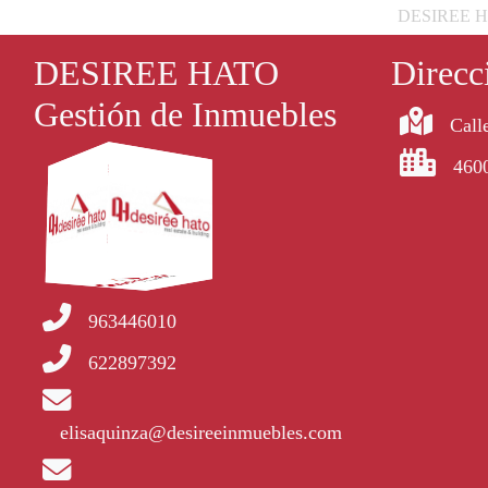
DESIREE HATO
DESIREE HATO
Direcc
Gestión de Inmuebles
Calle
4600
963446010
622897392
elisaquinza@desireeinmuebles.com