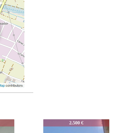
Map
contributors
ORAYA
3892-CAMINOALBORAYA
2.000 €