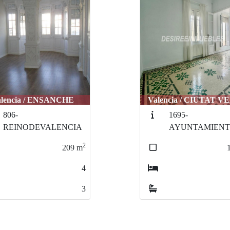
encia / CIUTAT VELLA
Valencia / PLA DEL 
1695-
XIMENEZSAND
AYUNTAMIENTO
2
102
m
3
2