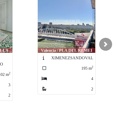
Noved
ad
Next
REMEI
Valencia / PLA DEL REAL
OVAL
2593-
ARMANDOPALACIOVALDES
2
195
m
2
104
m
4
3
2
2