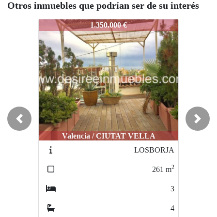
Otros inmuebles que podrían ser de su interés
773-SANVALERO
3773-SANVALERO
3773-SA
1.350.000 €
980.000 €
Novedad
Novedad
Previous
Next
Valencia / CIUTAT VELLA
Náquera / NAQUERA
N
LOSBORJA
2809-NAQUERA
2
2
261
m
379
m
3
9
4
6