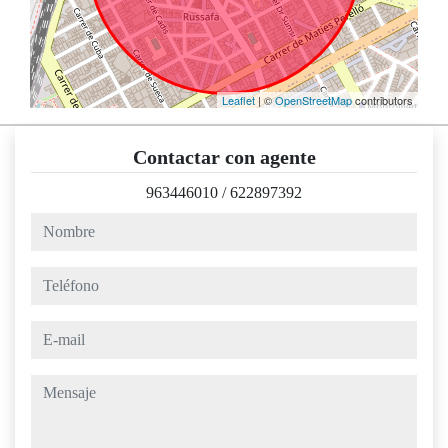
Leaflet
| ©
OpenStreetMap
contributors
Contactar con agente
963446010
/
622897392
nombre
teléfono
e-mail
mensaje