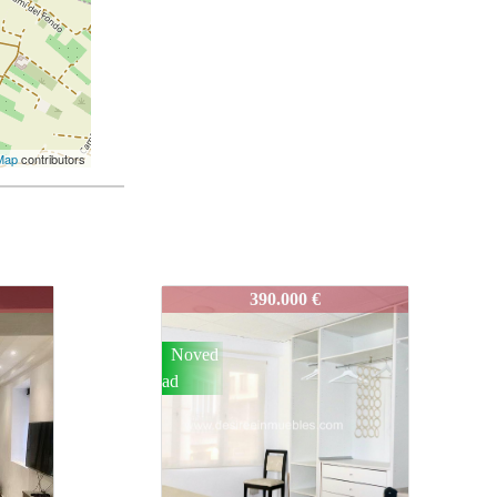
Map
contributors
1
3860-ROCAFORT-001
925.000 €