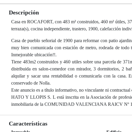
Descripción
Casa en ROCAFORT, con 483 m² construidos, 460 m² útiles, 371 m²
terraza(s), cocina independiente, trastero, 1900, calefacción indiv
Casa de pueblo señorial de 1900 para reformar con patio ajardin
muy bien comunicada con estación de metro, rodeada de todo ti
Inmejorable ubicación!!.
Tiene 483m2 construidos y 460 utiles sobre una parcela de 371
distribuida en salon-comedor con mirador, 3 dormitorios, 2 bañ
alquilar y sacar una rentabilidad o comunicarla con la casa. 
conservado de Nolla.
Este anuncio es a título informativo, no vinculante ni contractual 
HATO Y LLOPIS S. L está inscrita en la Asociación de profesio
inmobiliaria de la COMUNIDAD VALENCIANA RAICV Nº 1
Características