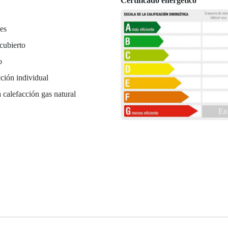
Certificado energético
es
cubierto
o
ción individual
 calefacción gas natural
En