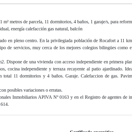
 metros de parcela, 11 dormitorios, 4 baños, 1 garaje/s, para reformar
idual, energía calefacción gas natural, balcón
ado en pleno centro. En la privilegiada población de Rocafort a 11 km
po de servicios, muy cerca de los mejores colegios bilingües como 
m2. Dispone de una vivienda con acceso independiente en primera pl
os, cocina independiente y terraza recayente al patio ajardinado. Ide
En total 11 dormitorios y 4 baños. Garaje. Calefaccion de gas. Pavim
con posibles variaciones o erratas.
nales Inmobiliarios APIVA Nº 0163 y en el Registro de agentes de i
614.