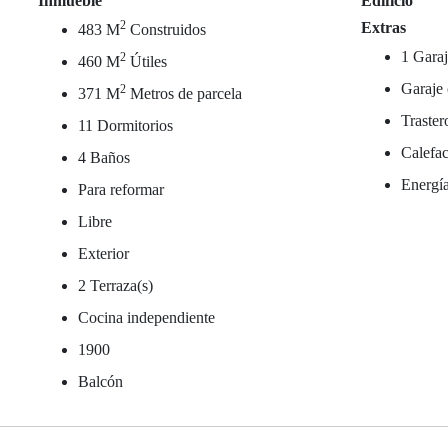
Inmueble
Edificio
2
Extras
483 M
Construidos
1 Garaj
2
460 M
Útiles
Garaje 
2
371 M
Metros de parcela
Traster
11 Dormitorios
Calefac
4 Baños
Energía
Para reformar
Libre
Exterior
2 Terraza(s)
Cocina independiente
1900
Balcón