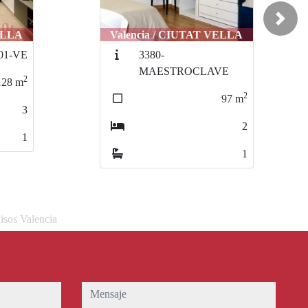
Next
ELLA
Valencia / PLA DEL REMEI
3439-TETUAN
VE
2
189
m
2
97
m
3
2
2
1
isos Valencia
mensaje