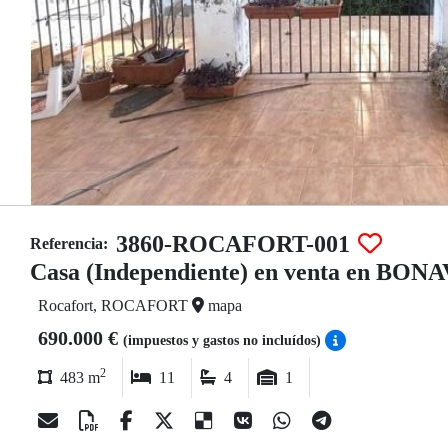
3860-ROCAFORT-001
Referencia:
Casa (Independiente) en venta en BON
Rocafort, ROCAFORT
mapa
690.000 €
(impuestos y gastos no incluídos)
2
483 m
11
4
1