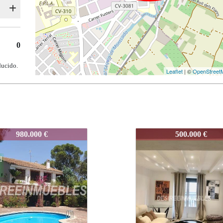
0
ducido.
Leaflet
| ©
OpenStreet
-ROCAFORT-001
3860-ROCAFORT-00
500.000 €
390.000 €
Noved
ad