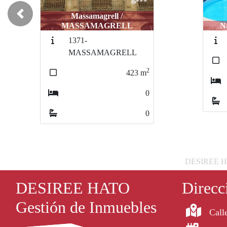
Previous
Náquera / NAQUERA
Val
2809-NAQUERA
2
379
m
9
6
DESIREE HATO
DESIREE HATO
Direcc
Gestión de Inmuebles
Calle