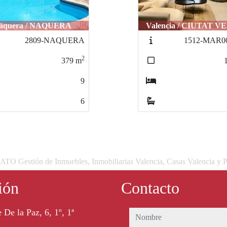
encia / CIUTAT VELLA
Valencia / CIUTAT V
1512-MAR001-VE
3380-
MAESTROCLA
2
128
m
3
1
 Gestión de Inmuebles, Inmobiliarias Valencia, Casas Valencia y P
ión
Contacto
 De la Paz, 6, 1º, 1ª
nombre