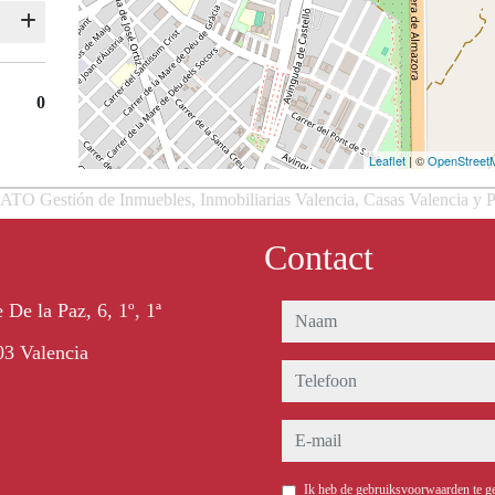
0
Leaflet
| ©
OpenStreet
 Gestión de Inmuebles, Inmobiliarias Valencia, Casas Valencia y P
Contact
 De la Paz, 6, 1º, 1ª
naam
3 Valencia
telefoon
e-mail
Ik heb de gebruiksvoorwaarden te g