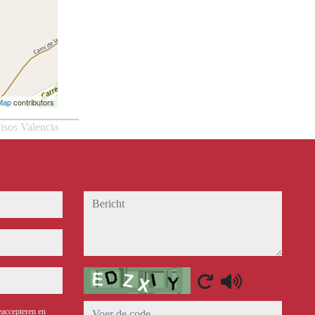
Map
contributors
isos Valencia
bericht
Captcha
eaccepteren en