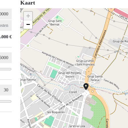
Kaart
+
−
.000 €