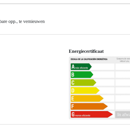
re opp., te vernieuwen
Energiecertificaat
In afw