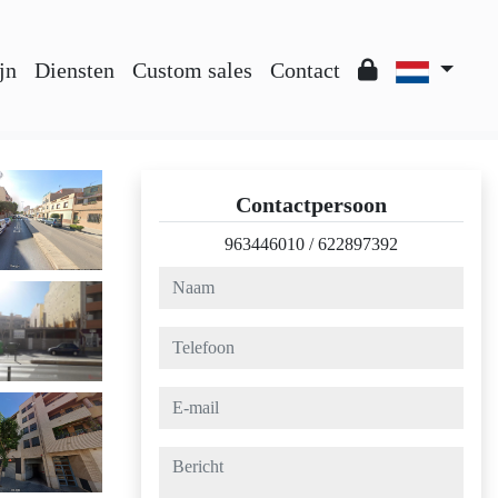
jn
Diensten
Custom sales
Contact
Contactpersoon
963446010
/
622897392
naam
telefoon
e-mail
bericht