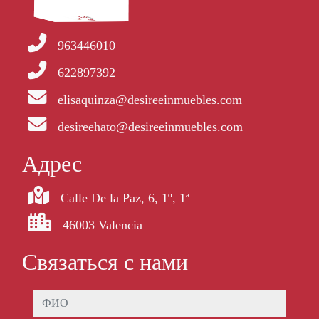
963446010
622897392
elisaquinza@desireeinmuebles.com
desireehato@desireeinmuebles.com
Aдрес
Calle De la Paz, 6, 1º, 1ª
46003 Valencia
Связаться с нами
ФИО