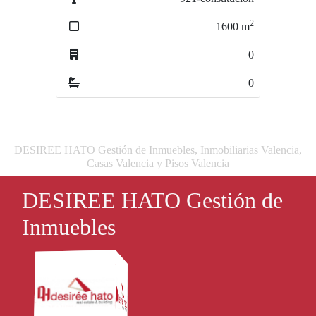
2
2
1600
m
893
m
0
0
0
0
DESIREE HATO Gestión de Inmuebles, Inmobiliarias Valencia,
Casas Valencia y Pisos Valencia
DESIREE HATO Gestión de
Inmuebles