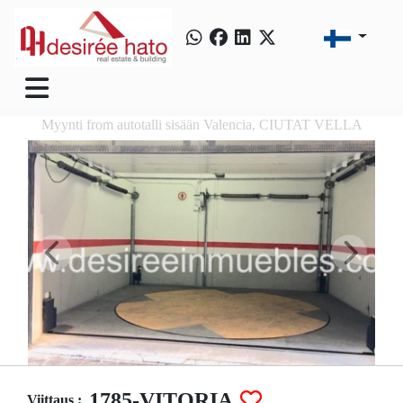
Myynti from autotalli sisään Valencia, CIUTAT VELLA
1785-VITORIA
Viittaus :