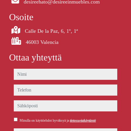
desireehato@desireeinmuebles.com
Osoite
Calle De la Paz, 6, 1º, 1ª
46003 Valencia
Ottaa yhteyttä
nimi
telefon
sähköposti
Minulla on käyttöehdot hyväksyä ja
tietosuojakäytäntö