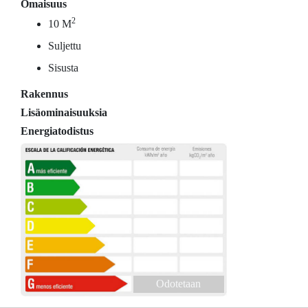
Omaisuus
2
10 M
Suljettu
Sisusta
Rakennus
Lisäominaisuuksia
Energiatodistus
Odotetaan