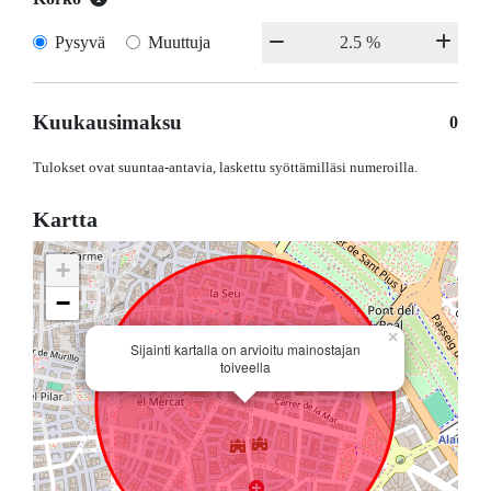
Pysyvä
Muuttuja
Kuukausimaksu
0
Tulokset ovat suuntaa-antavia, laskettu syöttämilläsi numeroilla.
Kartta
+
−
×
Sijainti kartalla on arvioitu mainostajan
toiveella