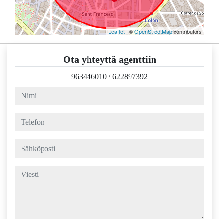
Leaflet
| ©
OpenStreetMap
contributors
Ota yhteyttä agenttiin
963446010
/
622897392
nimi
telefon
sähköposti
viesti