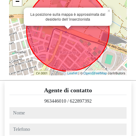
−
×
La posizione sulla mappa è approssimata dal
desiderio dell´inserzionista
Leaflet
| ©
OpenStreetMap
contributors
Agente di contatto
963446010
/
622897392
nome
telefono