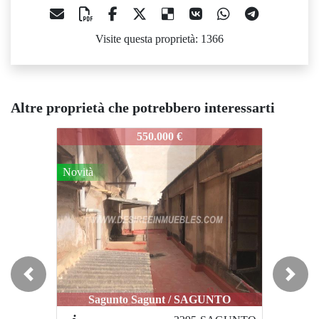
Visite questa proprietà: 1366
Altre proprietà che potrebbero interessarti
921-constitucion
921-constitucion
921
550.000 €
900.000 €
Novità
Previous
Next
Sagunto Sagunt / SAGUNTO
Moncada / MONCADA