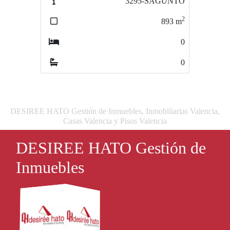
3295-SAGUNTO
3539-MONCADA-001
2
2
893
m
363
m
0
0
0
0
DESIREE HATO Gestión de Inmuebles, Inmobiliarias Valencia,
Casas Valencia y Pisos Valencia
DESIREE HATO Gestión de
Inmuebles