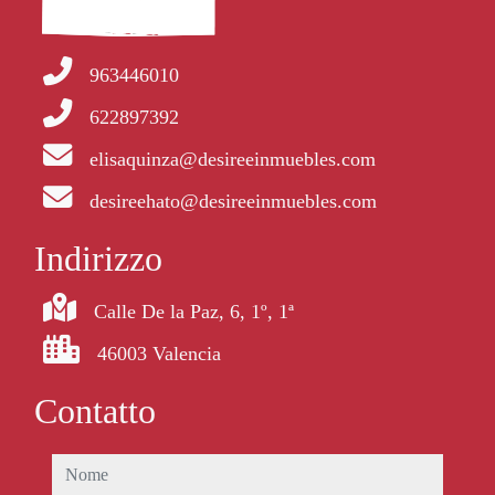
963446010
622897392
elisaquinza@desireeinmuebles.com
desireehato@desireeinmuebles.com
Indirizzo
Calle De la Paz, 6, 1º, 1ª
46003 Valencia
Contatto
nome