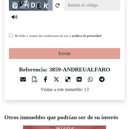
Captcha
He leído y acepto las condiciones de uso y
política de privacidad
Enviar
Referencia: 3859-ANDREUALFARO
Visitas a este inmueble: 13
Otros inmuebles que podrían ser de su interés
859-ANDREUALFARO
3859-ANDREUALFARO
3859-A
282.643 €
152.000 €