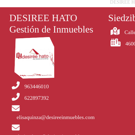
DESIREE HATO
DESIREE HATO
Siedzi
Gestión de Inmuebles
Calle
4600
963446010
622897392
elisaquinza@desireeinmuebles.com