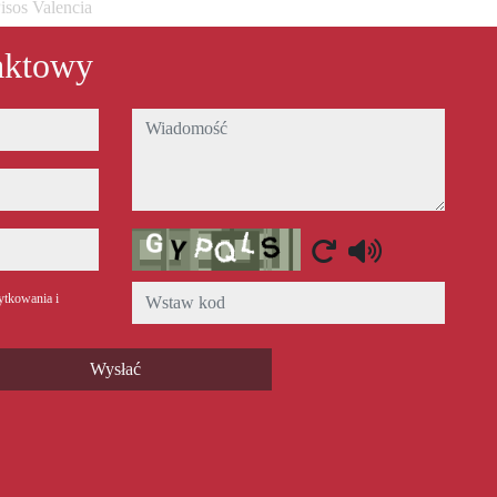
isos Valencia
aktowy
wiadomość
Captcha
ytkowania i
Wysłać