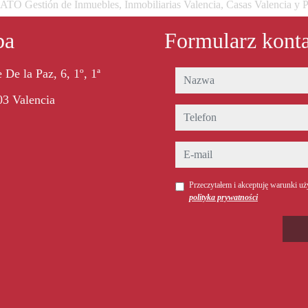
 Gestión de Inmuebles, Inmobiliarias Valencia, Casas Valencia y P
ba
Formularz kont
 De la Paz, 6, 1º, 1ª
nazwa
3 Valencia
telefon
e-mail
Przeczytałem i akceptuję warunki uż
polityka prywatności