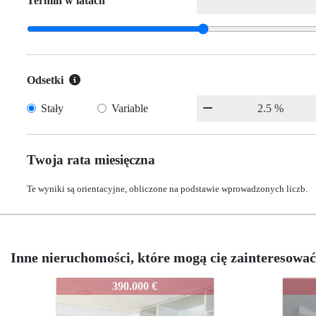
Termin w latach
Odsetki
Stały
Variable
Twoja rata miesięczna
Te wyniki są orientacyjne, obliczone na podstawie wprowadzonych liczb.
Inne nieruchomości, które mogą cię zainteresować
1512-MAR001-VE
1512-MAR001-VE
1512
151
495.000 €
495.000 €