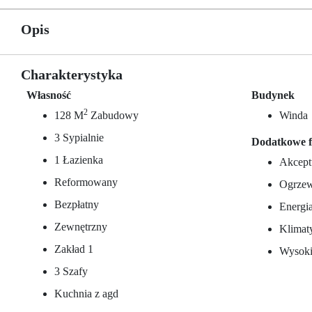
Opis
Charakterystyka
Własność
Budynek
2
128 M
Zabudowy
Winda
3 Sypialnie
Dodatkowe f
1 Łazienka
Akcept
Reformowany
Ogrzew
Bezpłatny
Energi
Zewnętrzny
Klimat
Zakład 1
Wysoki
3 Szafy
Kuchnia z agd