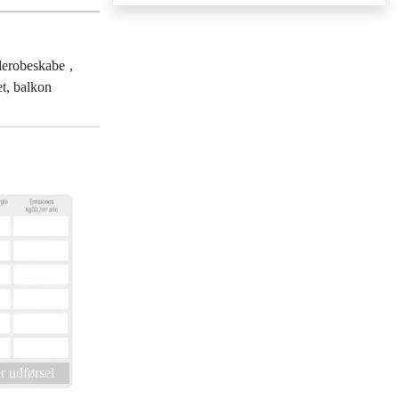
derobeskabe ,
et, balkon
 udførsel