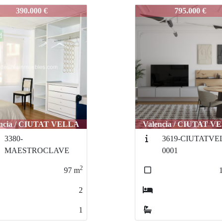
-BALDOVI
3813-BALDOVI
795.000 €
495.000 €
Reduc
eret
encia / CIUTAT VELLA
Valencia / CIUTAT V
3619-CIUTATVELLA-
3744-CIUTATVE
0001
0001
2
157
m
3
2