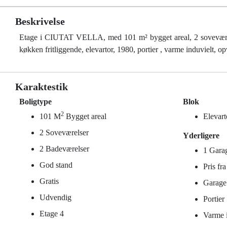
Beskrivelse
Etage i CIUTAT VELLA, med 101 m² bygget areal, 2 soveværelse
køkken fritliggende, elevartor, 1980, portier , varme induvielt, 
Karaktestik
Boligtype
Blok
2
101 M
Bygget areal
Elevart
2 Soveværelser
Yderligere
2 Badeværelser
1 Gara
God stand
Pris fr
Gratis
Garage
Udvendig
Portier
Etage 4
Varme i