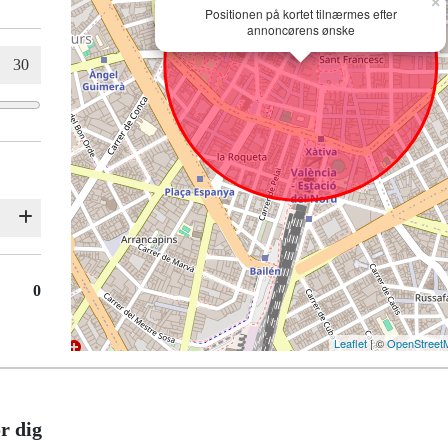
×
Positionen på kortet tilnærmes efter
annoncørens ønske
0
Leaflet
| ©
OpenStreet
r dig