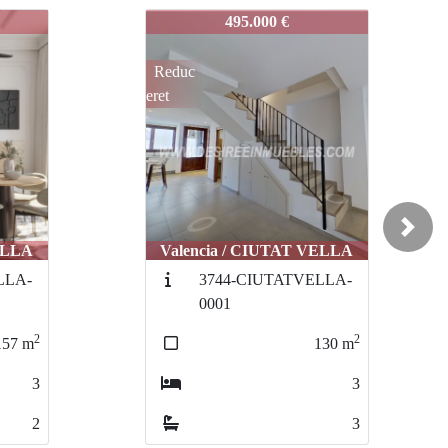
3813-BALDOVI
790.000 €
Reduc
eret
Next
ELLA
Valencia / CIUTAT VELLA
LLA-
3811-RIPALDA
2
193
m
2
130
m
3
3
2
3