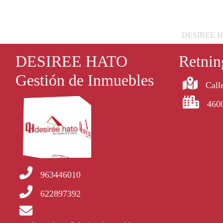
DESIREE HATO
DESIREE HATO
Retnin
Gestión de Inmuebles
Calle
4600
963446010
622897392