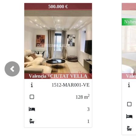
3813-BALDOVI
3813
390.000 €
Nyhed
Previous
Valencia / CIUTAT VELLA
Val
3380-
MAESTROCLAVE
2
97
m
2
1