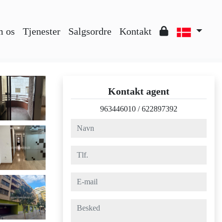
 os
Tjenester
Salgsordre
Kontakt
Kontakt agent
963446010
/
622897392
navn
tlf.
e-mail
besked