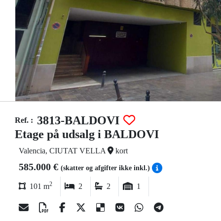
3813-BALDOVI
Ref. :
Etage på udsalg i BALDOVI
Valencia, CIUTAT VELLA
kort
585.000 €
(skatter og afgifter ikke inkl.)
2
101 m
2
2
1