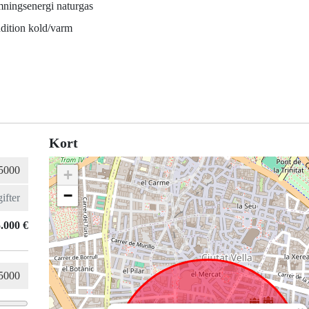
ningsenergi naturgas
dition kold/varm
Kort
+
−
.000 €