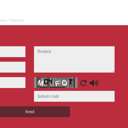
isos Valencia
besked
Captcha
Send