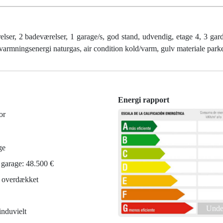
r, 2 badeværelser, 1 garage/s, god stand, udvendig, etage 4, 3 gar
opvarmningsenergi naturgas, air condition kold/varm, gulv materiale park
Energi rapport
or
ge
a garage: 48.500 €
 overdækket
Under
nduvielt