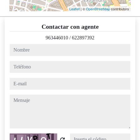
Leaflet
| ©
OpenStreetMap
contributors
Contactar con agente
963446010
/
622897392
nombre
teléfono
e-mail
mensaje
Captcha