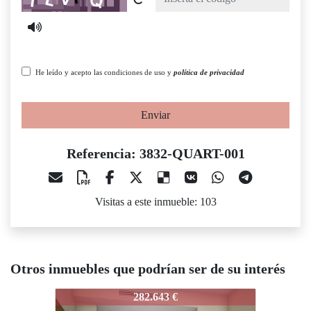
He leído y acepto las condiciones de uso y
política de privacidad
Enviar
Referencia: 3832-QUART-001
Visitas a este inmueble: 103
Otros inmuebles que podrían ser de su interés
832-QUART-001
3832-QUART-001
3832-QU
282.643 €
152.000 €