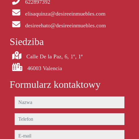
622897392
elisaquinza@desireeinmuebles.com
desireehato@desireeinmuebles.com
Siedziba
Calle De la Paz, 6, 1º, 1ª
46003 Valencia
Formularz kontaktowy
nazwa
telefon
e-mail