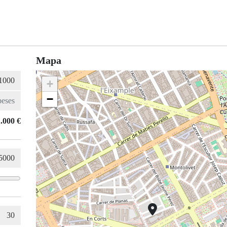
Mapa
+
−
.000 €