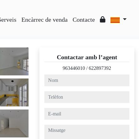
Serveis
Encàrrec de venda
Contacte
Contactar amb l’agent
963446010
/
622897392
nom
telèfon
e-mail
missatge