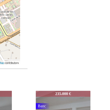
Map
contributors
3858-MOLINA
255.000 €
Noveta