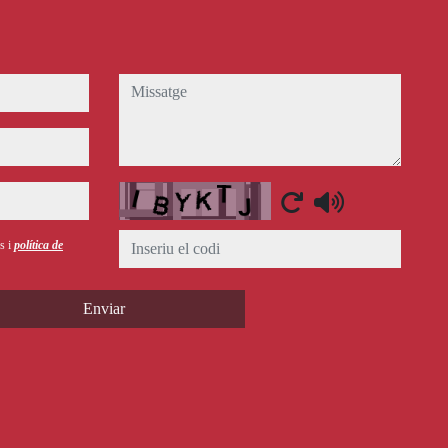
missatge
Captcha
ús i
política de
Enviar