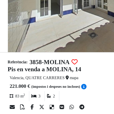
3858-MOLINA
Referència:
Pis en venda a MOLINA, 14
Valencia, QUATRE CARRERES
mapa
221.000 €
(impostos i despeses no incloses)
2
83 m
3
2