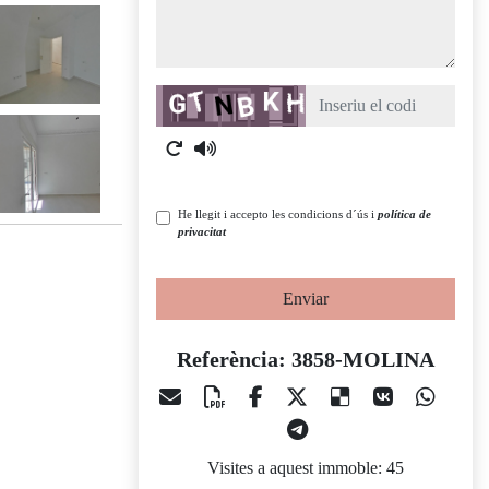
Captcha
He llegit i accepto les condicions d´ús i
política de
privacitat
Enviar
Referència: 3858-MOLINA
Visites a aquest immoble: 45