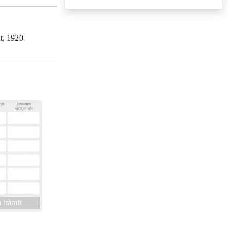
t, 1920
 tràmit