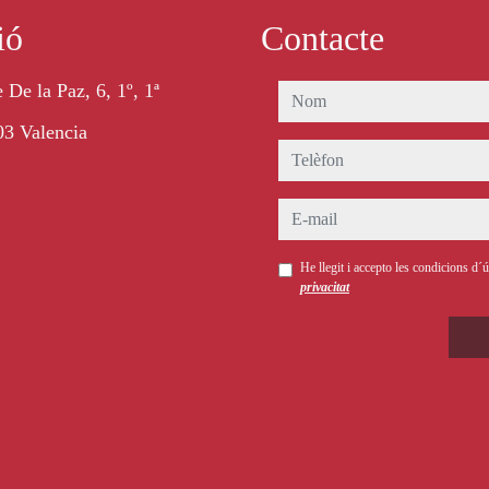
ió
Contacte
 De la Paz, 6, 1º, 1ª
nom
3 Valencia
telèfon
e-mail
He llegit i accepto les condicions d´
privacitat