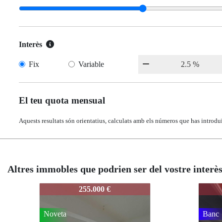
Interès
Fix
Variable
El teu quota mensual
Aquests resultats són orientatius, calculats amb els números que has introduï
Altres immobles que podrien ser del vostre interè
3858-MOLINA
3858-MOLINA
3858
385
290.000 €
290.000 €
Banc
Banc