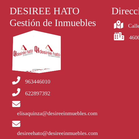
DESIREE HATO
Direcc
Gestión de Inmuebles
Calle
4600
963446010
622897392
elisaquinza@desireeinmuebles.com
desireehato@desireeinmuebles.com