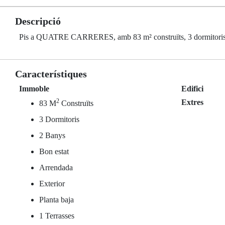
Descripció
Pis a QUATRE CARRERES, amb 83 m² construïts, 3 dormitoris, 2 b
Característiques
Immoble
Edifici
2
Extres
83 M
Construïts
3 Dormitoris
2 Banys
Bon estat
Arrendada
Exterior
Planta baja
1 Terrasses