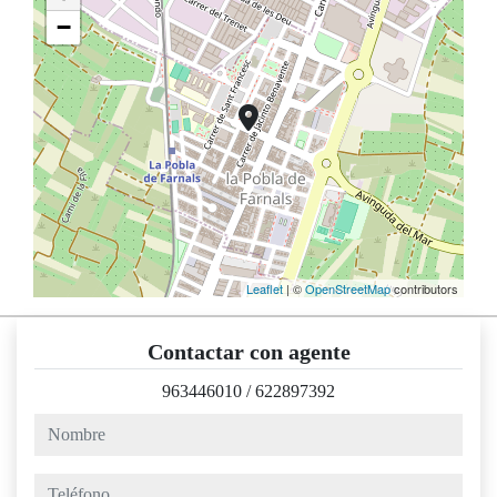
−
Leaflet
| ©
OpenStreetMap
contributors
Contactar con agente
963446010
/
622897392
nombre
teléfono