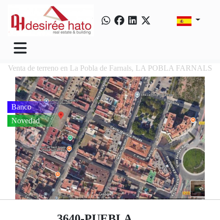
Venta de terreno en La Pobla de Farnals, LA POBLA FARNALS
Banco
Novedad
3640-PUEBLA