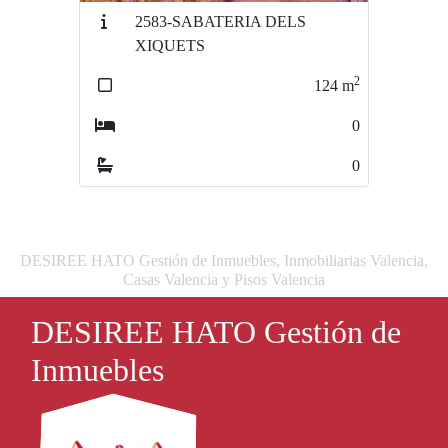
2583-SABATERIA DELS
3022-GODELLA
XIQUETS
2
437
m
2
124
m
0
0
0
0
DESIREE HATO Gestión de Inmuebles, Inmobiliarias Valencia,
Casas Valencia y Pisos Valencia
DESIREE HATO Gestión de
Inmuebles