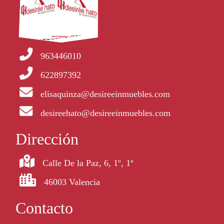
963446010
622897392
elisaquinza@desireeinmuebles.com
desireehato@desireeinmuebles.com
Dirección
Calle De la Paz, 6, 1º, 1ª
46003 Valencia
Contacto