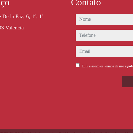
eço
Contato
 De la Paz, 6, 1º, 1ª
nome
3 Valencia
telefone
email
Eu li e aceito os termos de uso e
polí