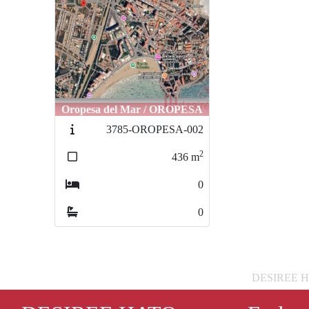
Oropesa del Mar / OROPESA
3785-OROPESA-002
2
436
m
0
0
DESIREE HATO