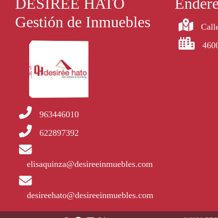
DESIREE HATO
Ender
Gestión de Inmuebles
Calle
4600
963446010
622897392
elisaquinza@desireeinmuebles.com
desireehato@desireeinmuebles.com