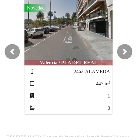
Novedad
Previous
Next
Valencia / PLA DEL REAL
Valencia / PLA DEL REAL
2462-ALAMEDA
2818-ALAMEDA
2
2
447
m
447
m
1
1
0
0