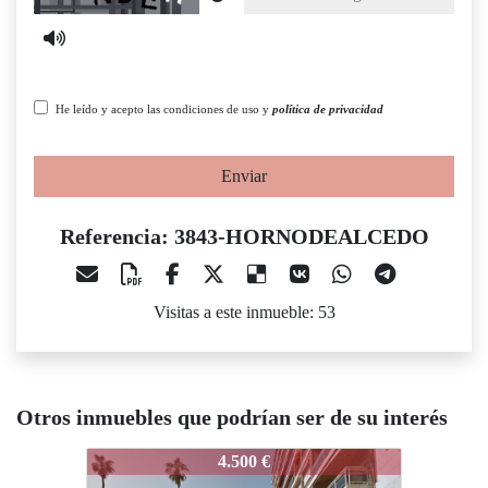
He leído y acepto las condiciones de uso y
política de privacidad
Enviar
Referencia: 3843-HORNODEALCEDO
Visitas a este inmueble: 53
Otros inmuebles que podrían ser de su interés
3843-HORNODEALCEDO
3843-HORNODEALCEDO
38
4.500 €
4.500 €