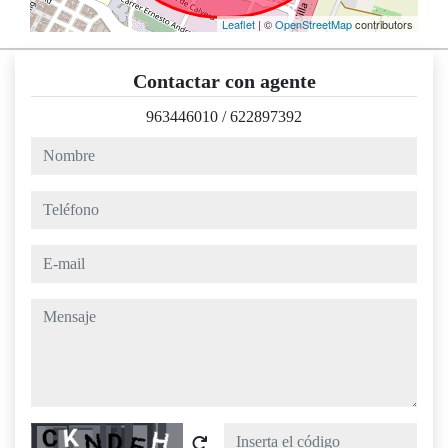
Leaflet
| ©
OpenStreetMap
contributors
Contactar con agente
963446010
/
622897392
nombre
teléfono
e-mail
mensaje
Captcha