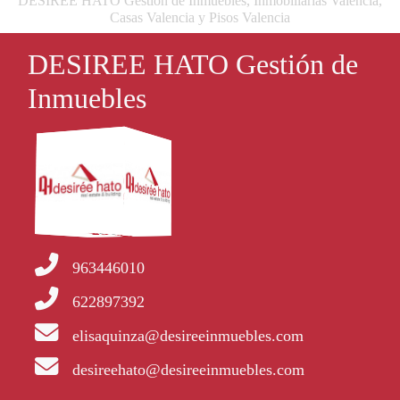
DESIREE HATO Gestión de Inmuebles, Inmobiliarias Valencia,
Casas Valencia y Pisos Valencia
DESIREE HATO Gestión de
Inmuebles
963446010
622897392
elisaquinza@desireeinmuebles.com
desireehato@desireeinmuebles.com